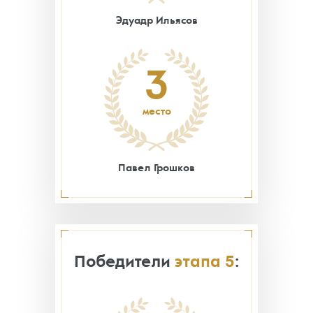
Эдуадр Ильясов
3
место
Павел Грошков
Победители
этапа 5
: