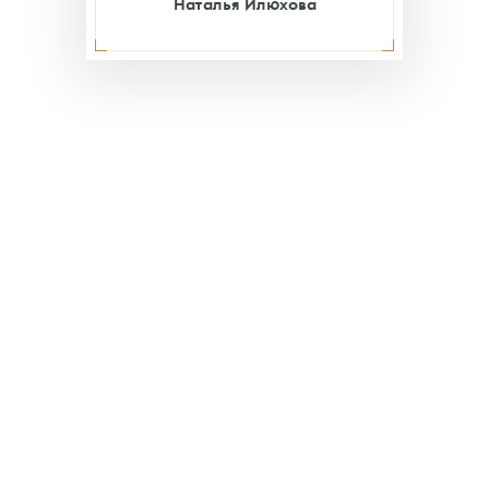
Наталья Илюхова
Оставайтесь с нами:
Наши группы
Обратная связь
Призы и победители