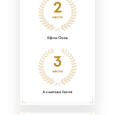
2
место
Ефим Оков
3
место
Ахматова Галия