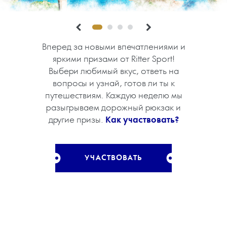
Вперед за новыми впечатлениями и
02.
Ответь на 3 вопроса викторины
01.
03.
Выбери вкус Ritter Sport.
Выигрывай призы.
яркими призами от Ritter Sport!
и поделись проектом.
Выбери любимый вкус, ответь на
вопросы и узнай, готов ли ты к
путешествиям. Каждую неделю мы
УЧАСТВОВАТЬ
УЧАСТВОВАТЬ
УЧАСТВОВАТЬ
разыгрываем дорожный рюкзак и
другие призы.
Как участвовать?
УЧАСТВОВАТЬ